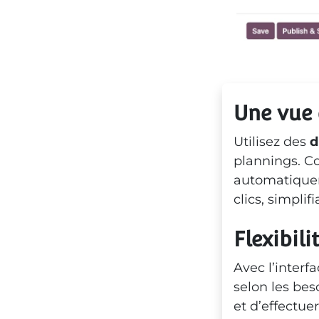
Une vue 
Utilisez des
d
plannings. C
automatiquem
clics, simplif
Flexibili
Avec l’interf
selon les bes
et d’effectu