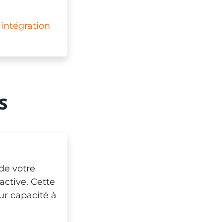
e
intégration
s
e votre
active. Cette
ur capacité à