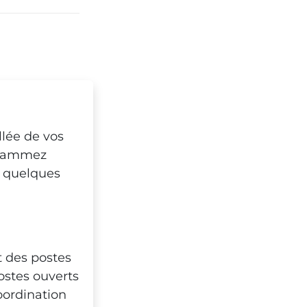
llée de vos
ogrammez
 quelques
t des postes
ostes ouverts
oordination