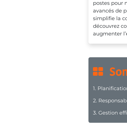
postes pour m
avancés de pla
simplifie la 
découvrez co
augmenter l’e
  So
1.
Planificati
2.
Responsabi
3.
Gestion eff