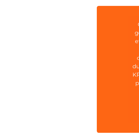
g
e
du
KR
p